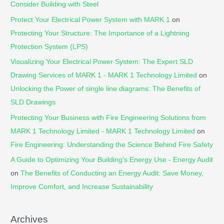
Consider Building with Steel
Protect Your Electrical Power System with MARK 1
on
Protecting Your Structure: The Importance of a Lightning
Protection System (LPS)
Visualizing Your Electrical Power System: The Expert SLD
Drawing Services of MARK 1 - MARK 1 Technology Limited
on
Unlocking the Power of single line diagrams: The Benefits of
SLD Drawings
Protecting Your Business with Fire Engineering Solutions from
MARK 1 Technology Limited - MARK 1 Technology Limited
on
Fire Engineering: Understanding the Science Behind Fire Safety
A Guide to Optimizing Your Building's Energy Use - Energy Audit
on
The Benefits of Conducting an Energy Audit: Save Money,
Improve Comfort, and Increase Sustainability
Archives