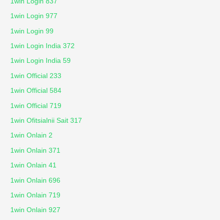
1win Login 837
1win Login 977
1win Login 99
1win Login India 372
1win Login India 59
1win Official 233
1win Official 584
1win Official 719
1win Ofitsialnii Sait 317
1win Onlain 2
1win Onlain 371
1win Onlain 41
1win Onlain 696
1win Onlain 719
1win Onlain 927