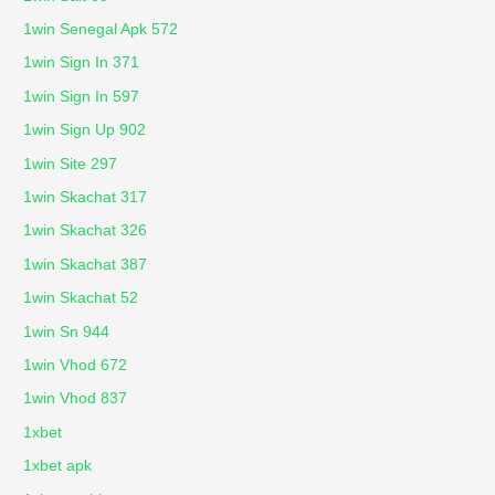
1win Senegal Apk 572
1win Sign In 371
1win Sign In 597
1win Sign Up 902
1win Site 297
1win Skachat 317
1win Skachat 326
1win Skachat 387
1win Skachat 52
1win Sn 944
1win Vhod 672
1win Vhod 837
1xbet
1xbet apk