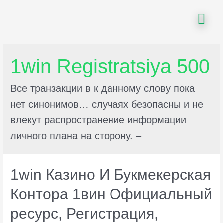
1win Registratsiya 500
Все транзакции в к данному слову пока
нет синонимов… случаях безопасны и не
влекут распространение информации
личного плана на сторону. –
1win Казино И Букмекерская
Контора 1вин Официальный
ресурс, Регистрация,