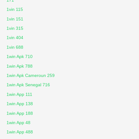
171
1vin 115
1vin 151
1vin 315
1vin 404
1vin 688
1win Apk 710
1win Apk 788
1win Apk Cameroun 259
1win Apk Senegal 716
1win App 111
1win App 138
1win App 188
1win App 48
1win App 488