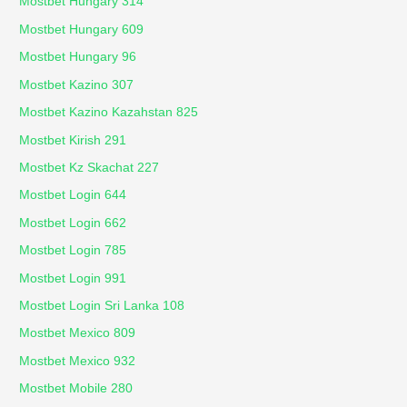
Mostbet Hungary 314
Mostbet Hungary 609
Mostbet Hungary 96
Mostbet Kazino 307
Mostbet Kazino Kazahstan 825
Mostbet Kirish 291
Mostbet Kz Skachat 227
Mostbet Login 644
Mostbet Login 662
Mostbet Login 785
Mostbet Login 991
Mostbet Login Sri Lanka 108
Mostbet Mexico 809
Mostbet Mexico 932
Mostbet Mobile 280