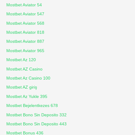
Mostbet Aviator 54
Mostbet Aviator 547
Mostbet Aviator 568
Mostbet Aviator 818
Mostbet Aviator 887
Mostbet Aviator 965
Mostbet Az 120
Mostbet AZ Casino
Mostbet Az Casino 100
Mostbet AZ giriş
Mostbet Az Yukle 395
Mostbet Bejelentkezes 678
Mostbet Bono Sin Deposito 332
Mostbet Bono Sin Deposito 443
Mostbet Bonus 436