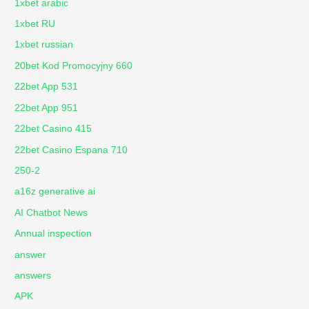
1xbet arabic
1xbet RU
1xbet russian
20bet Kod Promocyjny 660
22bet App 531
22bet App 951
22bet Casino 415
22bet Casino Espana 710
250-2
a16z generative ai
AI Chatbot News
Annual inspection
answer
answers
APK