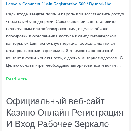
Leave a Comment
/
1win Registratsiya 500
/ By
mark1bd
Ради входа введите логин и пароль или восстановите доступ
через службу поддержки. Союз основной сайт становится
недоступным или заблокированным, с целью обхода
блокировки и обеспечения доступа к сайту букмекерской
конторы, бк 1вин использует зеркала. Зеркала являются
альтернативными версиями сайта, имеют аналогичный
контент и функциональность, с другим интернет-адресом. С
Целью основы игры необходимо авторизоваться и войти …
Read More »
Официальный веб-сайт
Казино Онлайн Регистрация
И Вход Рабочее Зеркало