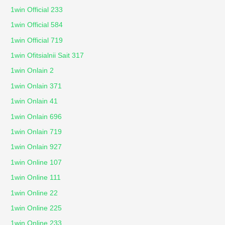
1win Official 233
1win Official 584
1win Official 719
1win Ofitsialnii Sait 317
1win Onlain 2
1win Onlain 371
1win Onlain 41
1win Onlain 696
1win Onlain 719
1win Onlain 927
1win Online 107
1win Online 111
1win Online 22
1win Online 225
1win Online 233