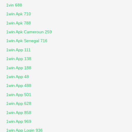
1vin 688
1win Apk 710
1win Apk 788
1win Apk Cameroun 259
1win Apk Senegal 716
1win App 111
1win App 138
1win App 188
1win App 48
1win App 488
1win App 501
1win App 628
1win App 858
1win App 969
1win App Login 936