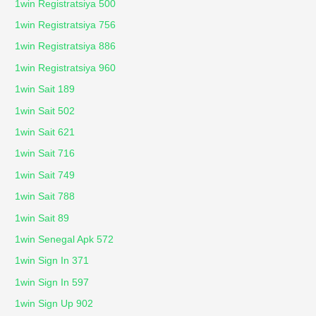
1win Registratsiya 500
1win Registratsiya 756
1win Registratsiya 886
1win Registratsiya 960
1win Sait 189
1win Sait 502
1win Sait 621
1win Sait 716
1win Sait 749
1win Sait 788
1win Sait 89
1win Senegal Apk 572
1win Sign In 371
1win Sign In 597
1win Sign Up 902