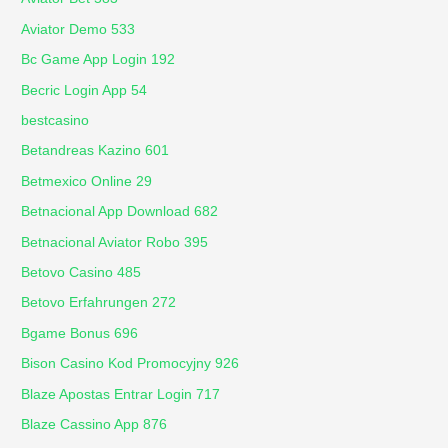
Aviator Demo 533
Bc Game App Login 192
Becric Login App 54
bestcasino
Betandreas Kazino 601
Betmexico Online 29
Betnacional App Download 682
Betnacional Aviator Robo 395
Betovo Casino 485
Betovo Erfahrungen 272
Bgame Bonus 696
Bison Casino Kod Promocyjny 926
Blaze Apostas Entrar Login 717
Blaze Cassino App 876