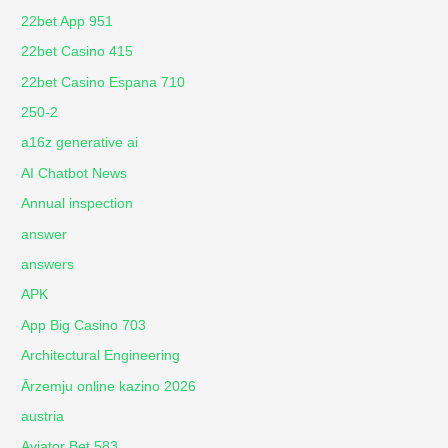
22bet App 951
22bet Casino 415
22bet Casino Espana 710
250-2
a16z generative ai
AI Chatbot News
Annual inspection
answer
answers
APK
App Big Casino 703
Architectural Engineering
Ārzemju online kazino 2026
austria
Aviator Bet 583