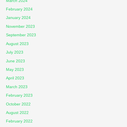
March 2024
February 2024
January 2024
November 2023
September 2023
August 2023
July 2023
June 2023
May 2023
April 2023
March 2023
February 2023
October 2022
August 2022
February 2022