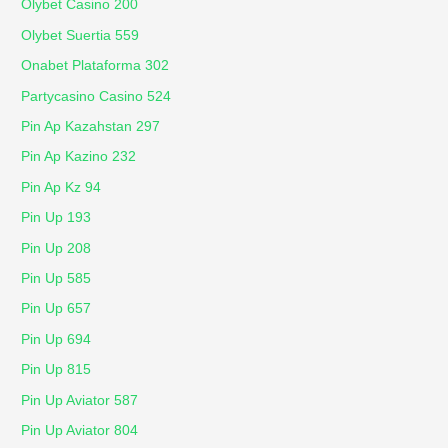
Olybet Casino 200
Olybet Suertia 559
Onabet Plataforma 302
Partycasino Casino 524
Pin Ap Kazahstan 297
Pin Ap Kazino 232
Pin Ap Kz 94
Pin Up 193
Pin Up 208
Pin Up 585
Pin Up 657
Pin Up 694
Pin Up 815
Pin Up Aviator 587
Pin Up Aviator 804