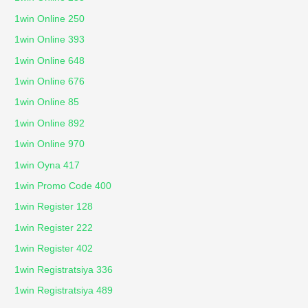
1win Online 250
1win Online 393
1win Online 648
1win Online 676
1win Online 85
1win Online 892
1win Online 970
1win Oyna 417
1win Promo Code 400
1win Register 128
1win Register 222
1win Register 402
1win Registratsiya 336
1win Registratsiya 489