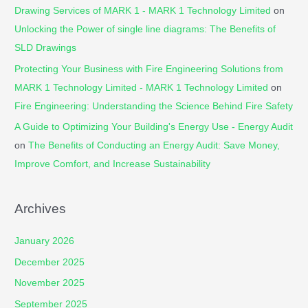
Drawing Services of MARK 1 - MARK 1 Technology Limited
on
Unlocking the Power of single line diagrams: The Benefits of
SLD Drawings
Protecting Your Business with Fire Engineering Solutions from
MARK 1 Technology Limited - MARK 1 Technology Limited
on
Fire Engineering: Understanding the Science Behind Fire Safety
A Guide to Optimizing Your Building's Energy Use - Energy Audit
on
The Benefits of Conducting an Energy Audit: Save Money,
Improve Comfort, and Increase Sustainability
Archives
January 2026
December 2025
November 2025
September 2025