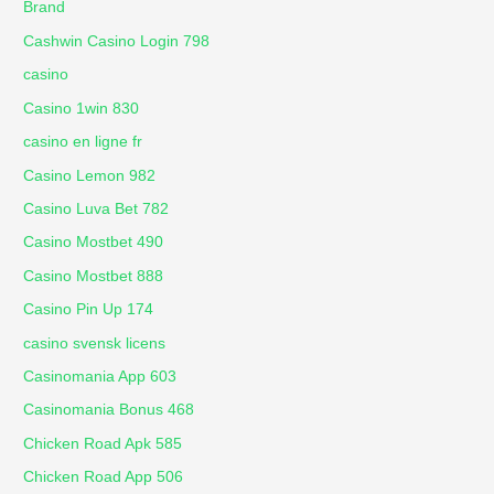
Brand
Cashwin Casino Login 798
casino
Casino 1win 830
casino en ligne fr
Casino Lemon 982
Casino Luva Bet 782
Casino Mostbet 490
Casino Mostbet 888
Casino Pin Up 174
casino svensk licens
Casinomania App 603
Casinomania Bonus 468
Chicken Road Apk 585
Chicken Road App 506