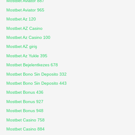
Mostbet Aviator 887
Mostbet Aviator 965
Mostbet Az 120
Mostbet AZ Casino
Mostbet Az Casino 100
Mostbet AZ giriş
Mostbet Az Yukle 395
Mostbet Bejelentkezes 678
Mostbet Bono Sin Deposito 332
Mostbet Bono Sin Deposito 443
Mostbet Bonus 436
Mostbet Bonus 927
Mostbet Bonus 948
Mostbet Casino 758
Mostbet Casino 884