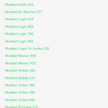
Mostbet Kirish 291
Mostbet Kz Skachat 227
Mostbet Login 644
Mostbet Login 662
Mostbet Login 785
Mostbet Login 991
Mostbet Login Sri Lanka 108
Mostbet Mexico 809
Mostbet Mexico 932
Mostbet Mobile 280
Mostbet Mobile 613
Mostbet Online 381
Mostbet Online 480
Mostbet Online 846
Mostbet Portugal 126