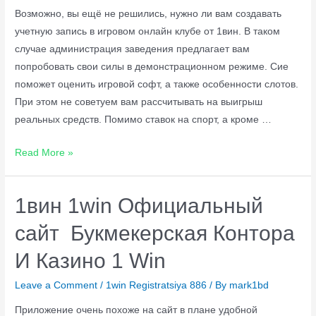
Возможно, вы ещё не решились, нужно ли вам создавать
учетную запись в игровом онлайн клубе от 1вин. В таком
случае администрация заведения предлагает вам
попробовать свои силы в демонстрационном режиме. Сие
поможет оценить игровой софт, а также особенности слотов.
При этом не советуем вам рассчитывать на выигрыш
реальных средств. Помимо ставок на спорт, а кроме …
Read More »
1вин 1win Официальный
сайт ️ Букмекерская Контора
И Казино 1 Win
Leave a Comment
/
1win Registratsiya 886
/ By
mark1bd
Приложение очень похоже на сайт в плане удобной