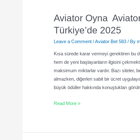
Aviator Oyna ️ Avia
Türkiye’de 2025
Leave a Comment
/
Aviator Bet 583
/ By
m
Kısa sürede karar vermeyi gerektiren bu d
hem de yeni başlayanların ilgisini çekmek
maksimum miktarlar vardır. Bazı siteler, be
almazken, diğerleri sabit bir ücret uygulay
büyük ödüller hakkında konuştukları görü
Read More »