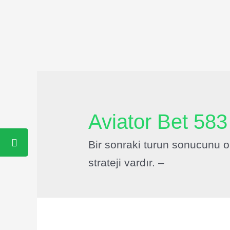
Aviator Bet 583
Bir sonraki turun sonucunu o
strateji vardır. –