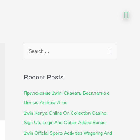
Recent Posts
Приложение 1win: Скачать Бесплатно с
Целью Android И Ios
1win Kenya Online On Collection Casino:
Sign Up, Login And Obtain Added Bonus
1win Official Sports Activities Wagering And