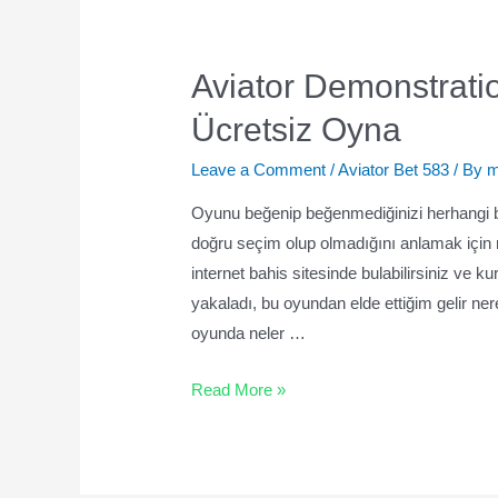
Aviator Demonstrati
Ücretsiz Oyna
Leave a Comment
/
Aviator Bet 583
/ By
m
Oyunu beğenip beğenmediğinizi herhangi bir
doğru seçim olup olmadığını anlamak için 
internet bahis sitesinde bulabilirsiniz ve ku
yakaladı, bu oyundan elde ettiğim gelir n
oyunda neler …
Read More »