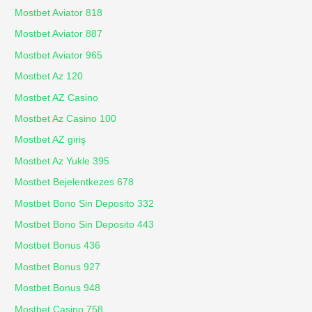
Mostbet Aviator 818
Mostbet Aviator 887
Mostbet Aviator 965
Mostbet Az 120
Mostbet AZ Casino
Mostbet Az Casino 100
Mostbet AZ giriş
Mostbet Az Yukle 395
Mostbet Bejelentkezes 678
Mostbet Bono Sin Deposito 332
Mostbet Bono Sin Deposito 443
Mostbet Bonus 436
Mostbet Bonus 927
Mostbet Bonus 948
Mostbet Casino 758