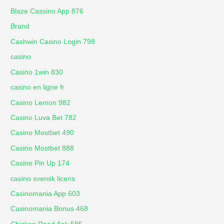
Blaze Cassino App 876
Brand
Cashwin Casino Login 798
casino
Casino 1win 830
casino en ligne fr
Casino Lemon 982
Casino Luva Bet 782
Casino Mostbet 490
Casino Mostbet 888
Casino Pin Up 174
casino svensk licens
Casinomania App 603
Casinomania Bonus 468