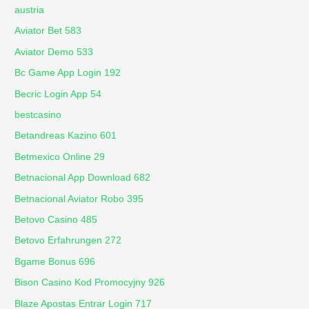
austria
Aviator Bet 583
Aviator Demo 533
Bc Game App Login 192
Becric Login App 54
bestcasino
Betandreas Kazino 601
Betmexico Online 29
Betnacional App Download 682
Betnacional Aviator Robo 395
Betovo Casino 485
Betovo Erfahrungen 272
Bgame Bonus 696
Bison Casino Kod Promocyjny 926
Blaze Apostas Entrar Login 717