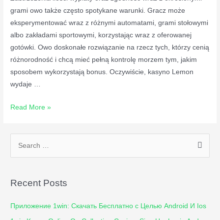
grami owo także często spotykane warunki. Gracz może
eksperymentować wraz z różnymi automatami, grami stołowymi
albo zakładami sportowymi, korzystając wraz z oferowanej
gotówki. Owo doskonałe rozwiązanie na rzecz tych, którzy cenią
różnorodność i chcą mieć pełną kontrolę morzem tym, jakim
sposobem wykorzystają bonus. Oczywiście, kasyno Lemon
wydaje …
Read More »
Recent Posts
Приложение 1win: Скачать Бесплатно с Целью Android И Ios