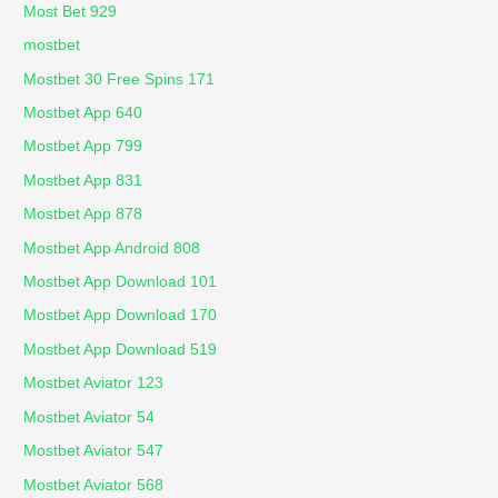
Most Bet 929
mostbet
Mostbet 30 Free Spins 171
Mostbet App 640
Mostbet App 799
Mostbet App 831
Mostbet App 878
Mostbet App Android 808
Mostbet App Download 101
Mostbet App Download 170
Mostbet App Download 519
Mostbet Aviator 123
Mostbet Aviator 54
Mostbet Aviator 547
Mostbet Aviator 568