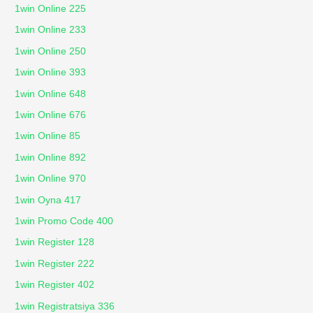
1win Online 225
1win Online 233
1win Online 250
1win Online 393
1win Online 648
1win Online 676
1win Online 85
1win Online 892
1win Online 970
1win Oyna 417
1win Promo Code 400
1win Register 128
1win Register 222
1win Register 402
1win Registratsiya 336