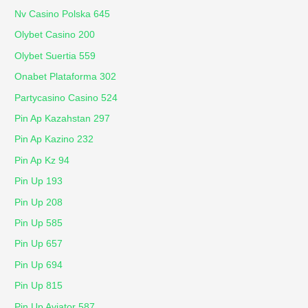
Nv Casino Polska 645
Olybet Casino 200
Olybet Suertia 559
Onabet Plataforma 302
Partycasino Casino 524
Pin Ap Kazahstan 297
Pin Ap Kazino 232
Pin Ap Kz 94
Pin Up 193
Pin Up 208
Pin Up 585
Pin Up 657
Pin Up 694
Pin Up 815
Pin Up Aviator 587