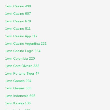
1win Casino 490
1win Casino 607
1win Casino 678
1win Casino 811
1win Casino App 117
1win Casino Argentina 221
1win Casino Login 954
1win Colombia 220
1win Cote Divoire 332
1win Fortune Tiger 47
1win Games 294
1win Games 335
1win Indonesia 695
1win Kazino 136