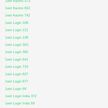
1win Kazino 373
1win Kazino 652
1win Kazino 742
1win Login 108
1win Login 121
1win Login 138
1win Login 303
1win Login 365
1win Login 641
1win Login 733
1win Login 837
1win Login 977
1win Login 99
1win Login India 372
1win Login India 59