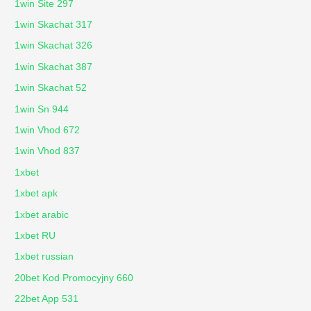
1win Site 297
1win Skachat 317
1win Skachat 326
1win Skachat 387
1win Skachat 52
1win Sn 944
1win Vhod 672
1win Vhod 837
1xbet
1xbet apk
1xbet arabic
1xbet RU
1xbet russian
20bet Kod Promocyjny 660
22bet App 531