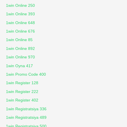
1win Online 250
1win Online 393
1win Online 648
1win Online 676
1win Online 85
1win Online 892
1win Online 970
1win Oyna 417
1win Promo Code 400
1win Register 128
1win Register 222
1win Register 402
1win Registratsiya 336
1win Registratsiya 489
1win Registratsiya 500