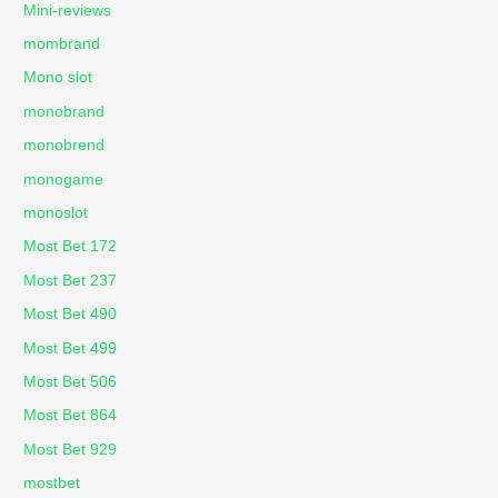
Mini-reviews
mombrand
Mono slot
monobrand
monobrend
monogame
monoslot
Most Bet 172
Most Bet 237
Most Bet 490
Most Bet 499
Most Bet 506
Most Bet 864
Most Bet 929
mostbet