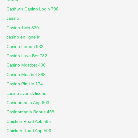
Cashwin Casino Login 798
casino
Casino 1win 830
casino en ligne fr
Casino Lemon 982
Casino Luva Bet 782
Casino Mostbet 490
Casino Mostbet 888
Casino Pin Up 174
casino svensk licens
Casinomania App 603
Casinomania Bonus 468
Chicken Road Apk 585
Chicken Road App 506