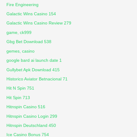
Fire Engineering
Galactic Wins Casino 154
Galactic Wins Casino Review 279
game, ck999
Gbg Bet Download 538
gemes, casino
google bard ai launch date 1
Gullybet Apk Download 415
Historico Aviator Betnacional 71
Hit N Spin 751
Hit Spin 713
Hitnspin Casino 516
Hitnspin Casino Login 299
Hitnspin Deutschland 450
Ice Casino Bonus 754