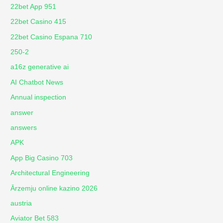
22bet App 951
22bet Casino 415
22bet Casino Espana 710
250-2
a16z generative ai
AI Chatbot News
Annual inspection
answer
answers
APK
App Big Casino 703
Architectural Engineering
Ārzemju online kazino 2026
austria
Aviator Bet 583