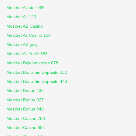
Mostbet Aviator 965
Mostbet Az 120
Mostbet AZ Casino
Mostbet Az Casino 100
Mostbet AZ giriş
Mostbet Az Yukle 395
Mostbet Bejelentkezes 678
Mostbet Bono Sin Deposito 332
Mostbet Bono Sin Deposito 443
Mostbet Bonus 436
Mostbet Bonus 927
Mostbet Bonus 948
Mostbet Casino 758
Mostbet Casino 884