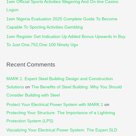
1win Official Sports Activities Wagering And On-line Casino
Logon
1win Nigeria Evaluation 2025 Complete Guide To Become
Capable To Sporting Activities Gambling
1win Register Get Indication Up Added Bonus Upwards In Buy
To Just One,752,One 100 Ninety Ugx
Recent Comments
MARK 1: Expert Steel Building Design and Construction
Solutions
on
The Benefits of Steel Building: Why You Should
Consider Building with Steel
Protect Your Electrical Power System with MARK 1
on
Protecting Your Structure: The Importance of a Lightning
Protection System (LPS)
Visualizing Your Electrical Power System: The Expert SLD