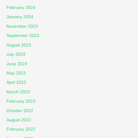
February 2024
January 2024
November 2023
September 2023
August 2023
July 2023
June 2023
May 2023
April 2023
March 2023
February 2023
October 2022
August 2022
February 2022