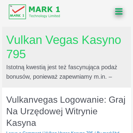
Vulkan Vegas Kasyno
795
Istotną kwestią jest też fascynująca podaż
bonusów, ponieważ zapewniamy m.in. –
Vulkanvegas Logowanie: Graj
Na Urzędowej Witrynie
Kasyna