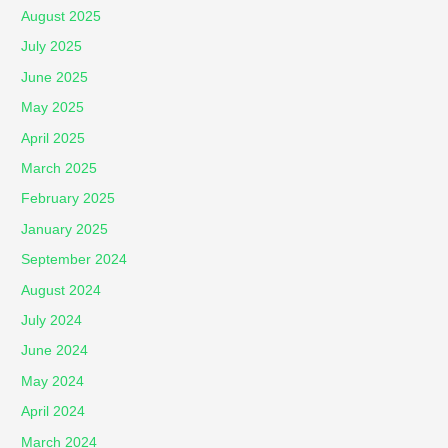
August 2025
July 2025
June 2025
May 2025
April 2025
March 2025
February 2025
January 2025
September 2024
August 2024
July 2024
June 2024
May 2024
April 2024
March 2024