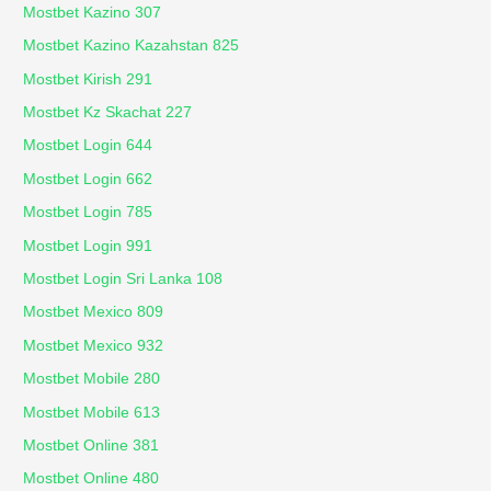
Mostbet Kazino 307
Mostbet Kazino Kazahstan 825
Mostbet Kirish 291
Mostbet Kz Skachat 227
Mostbet Login 644
Mostbet Login 662
Mostbet Login 785
Mostbet Login 991
Mostbet Login Sri Lanka 108
Mostbet Mexico 809
Mostbet Mexico 932
Mostbet Mobile 280
Mostbet Mobile 613
Mostbet Online 381
Mostbet Online 480