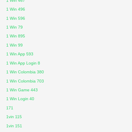
1 Win 467
1 Win 496
1 Win 596
1 Win 79
1 Win 895
1 Win 99
1 Win App 593
1 Win App Login 8
1 Win Colombia 380
1 Win Colombia 703
1 Win Game 443
1 Win Login 40
171
1vin 115
1vin 151