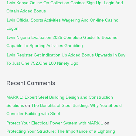
1win Kenya Online On Collection Casino: Sign Up, Login And
Obtain Added Bonus
1win Official Sports Activities Wagering And On-line Casino
Logon
1win Nigeria Evaluation 2025 Complete Guide To Become
Capable To Sporting Activities Gambling
1win Register Get Indication Up Added Bonus Upwards In Buy
To Just One,752,One 100 Ninety Ugx
Recent Comments
MARK 1: Expert Steel Building Design and Construction
Solutions
on
The Benefits of Steel Building: Why You Should
Consider Building with Steel
Protect Your Electrical Power System with MARK 1
on
Protecting Your Structure: The Importance of a Lightning