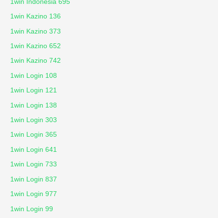
1win Indonesia 695
1win Kazino 136
1win Kazino 373
1win Kazino 652
1win Kazino 742
1win Login 108
1win Login 121
1win Login 138
1win Login 303
1win Login 365
1win Login 641
1win Login 733
1win Login 837
1win Login 977
1win Login 99