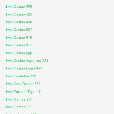
1win Casino 398
1win Casino 425
1win Casino 490
1win Casino 607
1win Casino 678
1win Casino 811
1win Casino App 117
1win Casino Argentina 221
1win Casino Login 954
1win Colombia 220
1win Cote Divoire 332
1win Fortune Tiger 47
1win Games 294
1win Games 335