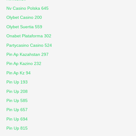
Nv Casino Polska 645
Olybet Casino 200
Olybet Suertia 559
Onabet Plataforma 302
Partycasino Casino 524
Pin Ap Kazahstan 297
Pin Ap Kazino 232
Pin Ap Kz 94
Pin Up 193
Pin Up 208
Pin Up 585
Pin Up 657
Pin Up 694
Pin Up 815