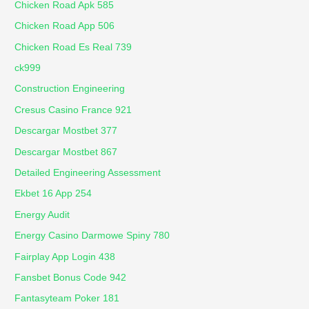
Chicken Road Apk 585
Chicken Road App 506
Chicken Road Es Real 739
ck999
Construction Engineering
Cresus Casino France 921
Descargar Mostbet 377
Descargar Mostbet 867
Detailed Engineering Assessment
Ekbet 16 App 254
Energy Audit
Energy Casino Darmowe Spiny 780
Fairplay App Login 438
Fansbet Bonus Code 942
Fantasyteam Poker 181