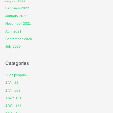
August 2022
February 2022
January 2022
November 2021
April 2021
September 2020
July 2020
Categories
! Без рубрики
1 Vin 22
1 Vin 609
1 Win 151
1 Win 377