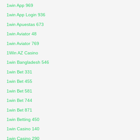
1win App 969
1win App Login 936
1win Apuestas 673
1win Aviator 48
1win Aviator 769
1Win AZ Casino
1win Bangladesh 546
1win Bet 331
1win Bet 455
1win Bet 581
1win Bet 744
1win Bet 871
1win Betting 450
1win Casino 140
1win Casino 290