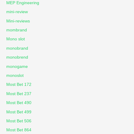
MEP Engineering
mini-review
Mini-reviews
mombrand
Mono slot
monobrand
monobrend
monogame
monoslot
Most Bet 172
Most Bet 237
Most Bet 490
Most Bet 499
Most Bet 506
Most Bet 864