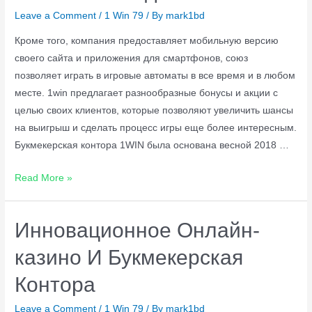
Leave a Comment
/
1 Win 79
/ By
mark1bd
Кроме того, компания предоставляет мобильную версию
своего сайта и приложения для смартфонов, союз
позволяет играть в игровые автоматы в все время и в любом
месте. 1win предлагает разнообразные бонусы и акции с
целью своих клиентов, которые позволяют увеличить шансы
на выигрыш и сделать процесс игры еще более интересным.
Букмекерская контора 1WIN была основана весной 2018 …
Read More »
Инновационное Онлайн-
казино И Букмекерская
Контора
Leave a Comment
/
1 Win 79
/ By
mark1bd