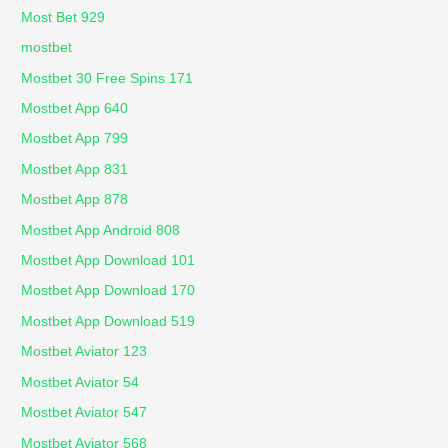
Most Bet 929
mostbet
Mostbet 30 Free Spins 171
Mostbet App 640
Mostbet App 799
Mostbet App 831
Mostbet App 878
Mostbet App Android 808
Mostbet App Download 101
Mostbet App Download 170
Mostbet App Download 519
Mostbet Aviator 123
Mostbet Aviator 54
Mostbet Aviator 547
Mostbet Aviator 568