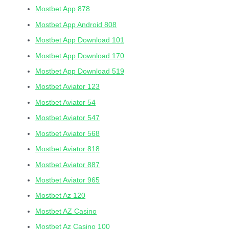
Mostbet App 878
Mostbet App Android 808
Mostbet App Download 101
Mostbet App Download 170
Mostbet App Download 519
Mostbet Aviator 123
Mostbet Aviator 54
Mostbet Aviator 547
Mostbet Aviator 568
Mostbet Aviator 818
Mostbet Aviator 887
Mostbet Aviator 965
Mostbet Az 120
Mostbet AZ Casino
Mostbet Az Casino 100