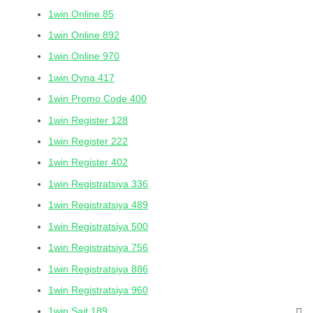
1win Online 85
1win Online 892
1win Online 970
1win Oyna 417
1win Promo Code 400
1win Register 128
1win Register 222
1win Register 402
1win Registratsiya 336
1win Registratsiya 489
1win Registratsiya 500
1win Registratsiya 756
1win Registratsiya 886
1win Registratsiya 960
1win Sait 189