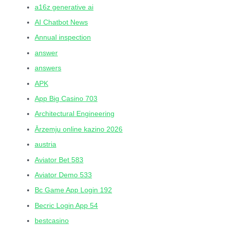
a16z generative ai
AI Chatbot News
Annual inspection
answer
answers
APK
App Big Casino 703
Architectural Engineering
Ārzemju online kazino 2026
austria
Aviator Bet 583
Aviator Demo 533
Bc Game App Login 192
Becric Login App 54
bestcasino