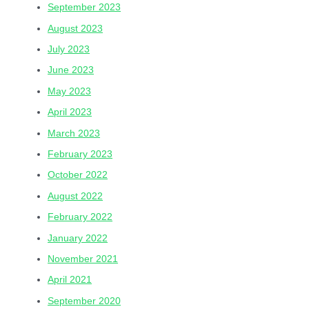
September 2023
August 2023
July 2023
June 2023
May 2023
April 2023
March 2023
February 2023
October 2022
August 2022
February 2022
January 2022
November 2021
April 2021
September 2020