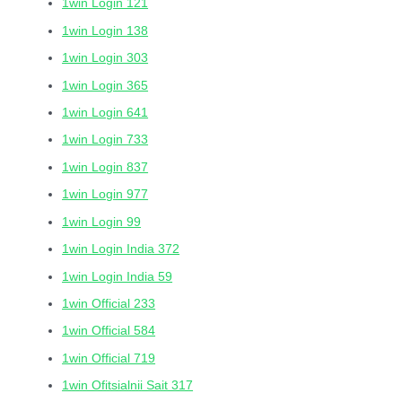
1win Login 121
1win Login 138
1win Login 303
1win Login 365
1win Login 641
1win Login 733
1win Login 837
1win Login 977
1win Login 99
1win Login India 372
1win Login India 59
1win Official 233
1win Official 584
1win Official 719
1win Ofitsialnii Sait 317