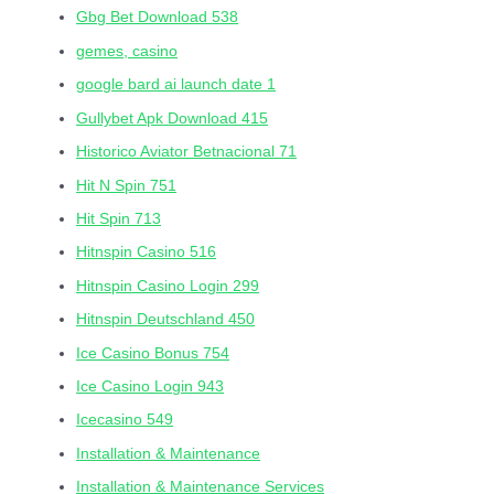
Gbg Bet Download 538
gemes, casino
google bard ai launch date 1
Gullybet Apk Download 415
Historico Aviator Betnacional 71
Hit N Spin 751
Hit Spin 713
Hitnspin Casino 516
Hitnspin Casino Login 299
Hitnspin Deutschland 450
Ice Casino Bonus 754
Ice Casino Login 943
Icecasino 549
Installation & Maintenance
Installation & Maintenance Services