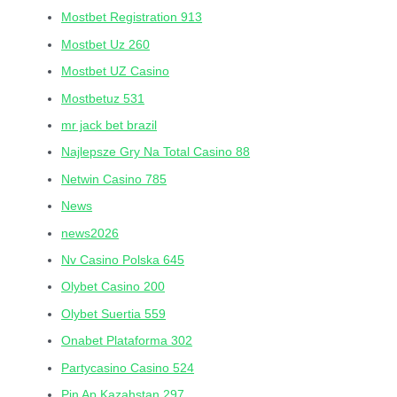
Mostbet Registration 913
Mostbet Uz 260
Mostbet UZ Casino
Mostbetuz 531
mr jack bet brazil
Najlepsze Gry Na Total Casino 88
Netwin Casino 785
News
news2026
Nv Casino Polska 645
Olybet Casino 200
Olybet Suertia 559
Onabet Plataforma 302
Partycasino Casino 524
Pin Ap Kazahstan 297