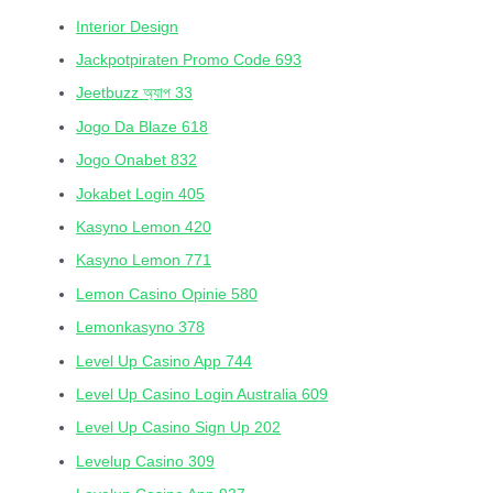
Interior Design
Jackpotpiraten Promo Code 693
Jeetbuzz অ্যাপ 33
Jogo Da Blaze 618
Jogo Onabet 832
Jokabet Login 405
Kasyno Lemon 420
Kasyno Lemon 771
Lemon Casino Opinie 580
Lemonkasyno 378
Level Up Casino App 744
Level Up Casino Login Australia 609
Level Up Casino Sign Up 202
Levelup Casino 309