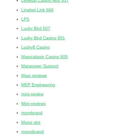
Levelup Casino App 937
Linebet Link 666
LPS
Lucky Bird 507
Lucky Bird Casino 691
Lucky8 Casino
Magicalspin Casino 605
Manpower Support
Maxi reviewe
MEP Engineering
mini-review
Mini-reviews
mombrand
Mono slot
monobrand