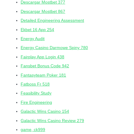
Descargar Mostbet 377
Descargar Mostbet 867
Detailed Engineering Assessment
Ekbet 16 App 254
Energy Audit
Energy Casino Darmowe Spiny 780
Fairplay App Login 438
Fansbet Bonus Code 942
Fantasyteam Poker 181
Fatboss Fr 518
Feasibility Study
Fire Engineering
Galactic Wins Casino 154
Galactic Wins Casino Review 279
game, ck999