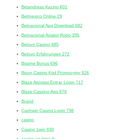
Betandreas Kazino 601
Betmexico Online 29
Betnacional App Download 682
Betnacional Aviator Robo 395
Betovo Casino 485
Betovo Erfahrungen 272
Bgame Bonus 696
Bison Casino Kod Promocyjny 926
Blaze Apostas Entrar Login 717
Blaze Cassino App 876
Brand
Cashwin Casino Login 798
casino
Casino 1win 830
casino en ligne fr