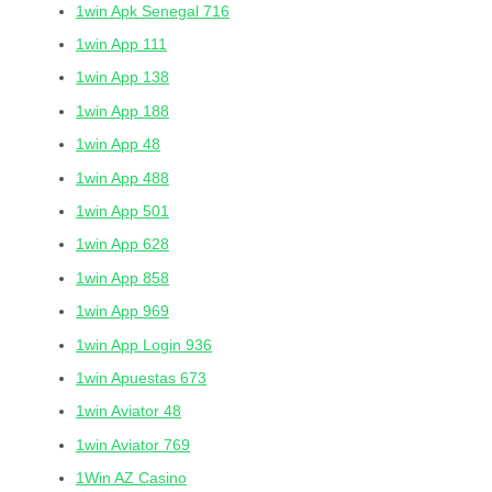
1win Apk Senegal 716
1win App 111
1win App 138
1win App 188
1win App 48
1win App 488
1win App 501
1win App 628
1win App 858
1win App 969
1win App Login 936
1win Apuestas 673
1win Aviator 48
1win Aviator 769
1Win AZ Casino