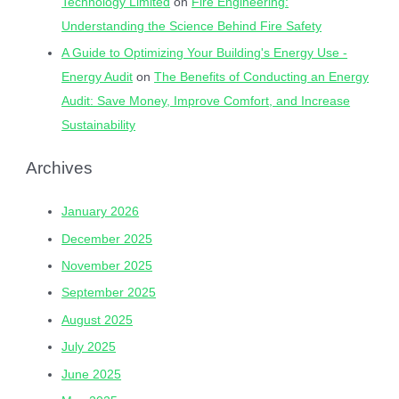
Technology Limited
on
Fire Engineering:
Understanding the Science Behind Fire Safety
A Guide to Optimizing Your Building's Energy Use -
Energy Audit
on
The Benefits of Conducting an Energy
Audit: Save Money, Improve Comfort, and Increase
Sustainability
Archives
January 2026
December 2025
November 2025
September 2025
August 2025
July 2025
June 2025