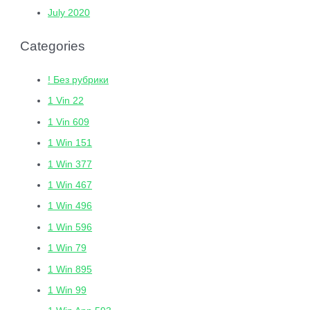
July 2020
Categories
! Без рубрики
1 Vin 22
1 Vin 609
1 Win 151
1 Win 377
1 Win 467
1 Win 496
1 Win 596
1 Win 79
1 Win 895
1 Win 99