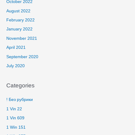
October 2022
August 2022
February 2022
January 2022
November 2021
April 2021
September 2020
July 2020
Categories
! Без рубрики
1 Vin 22
1 Vin 609
1 Win 151