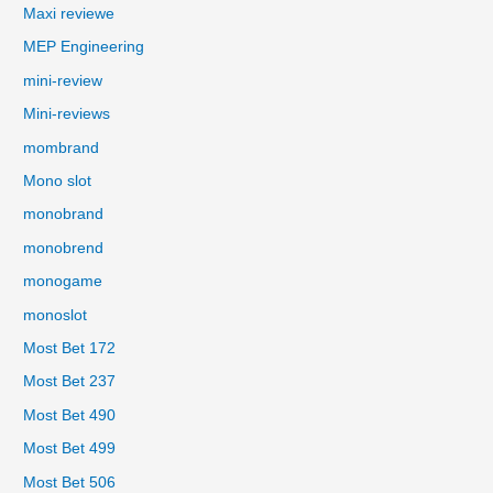
Maxi reviewe
MEP Engineering
mini-review
Mini-reviews
mombrand
Mono slot
monobrand
monobrend
monogame
monoslot
Most Bet 172
Most Bet 237
Most Bet 490
Most Bet 499
Most Bet 506