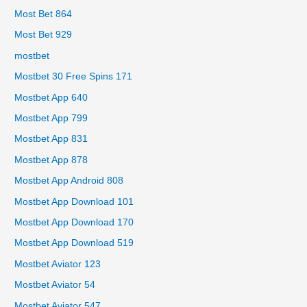
Most Bet 864
Most Bet 929
mostbet
Mostbet 30 Free Spins 171
Mostbet App 640
Mostbet App 799
Mostbet App 831
Mostbet App 878
Mostbet App Android 808
Mostbet App Download 101
Mostbet App Download 170
Mostbet App Download 519
Mostbet Aviator 123
Mostbet Aviator 54
Mostbet Aviator 547