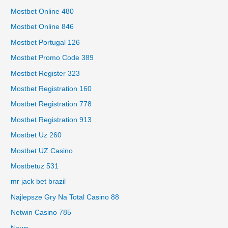
Mostbet Online 480
Mostbet Online 846
Mostbet Portugal 126
Mostbet Promo Code 389
Mostbet Register 323
Mostbet Registration 160
Mostbet Registration 778
Mostbet Registration 913
Mostbet Uz 260
Mostbet UZ Casino
Mostbetuz 531
mr jack bet brazil
Najlepsze Gry Na Total Casino 88
Netwin Casino 785