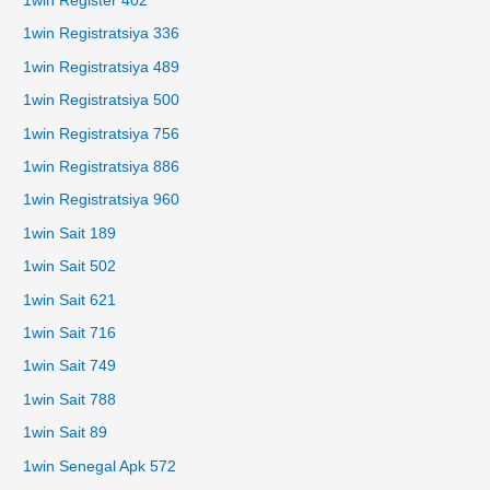
1win Register 402
1win Registratsiya 336
1win Registratsiya 489
1win Registratsiya 500
1win Registratsiya 756
1win Registratsiya 886
1win Registratsiya 960
1win Sait 189
1win Sait 502
1win Sait 621
1win Sait 716
1win Sait 749
1win Sait 788
1win Sait 89
1win Senegal Apk 572