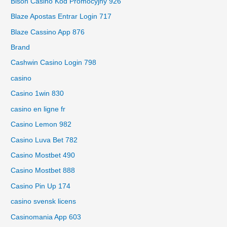
Bison Casino Kod Promocyjny 926
Blaze Apostas Entrar Login 717
Blaze Cassino App 876
Brand
Cashwin Casino Login 798
casino
Casino 1win 830
casino en ligne fr
Casino Lemon 982
Casino Luva Bet 782
Casino Mostbet 490
Casino Mostbet 888
Casino Pin Up 174
casino svensk licens
Casinomania App 603