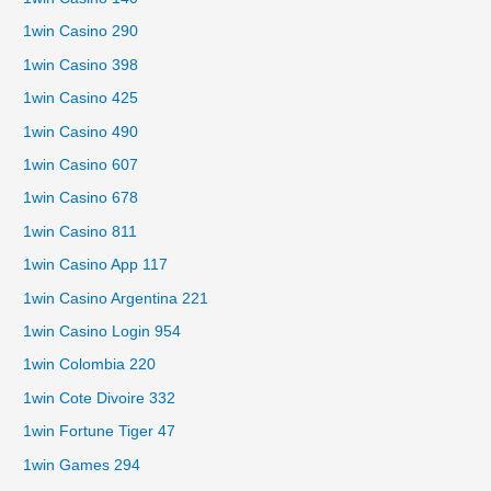
1win Casino 290
1win Casino 398
1win Casino 425
1win Casino 490
1win Casino 607
1win Casino 678
1win Casino 811
1win Casino App 117
1win Casino Argentina 221
1win Casino Login 954
1win Colombia 220
1win Cote Divoire 332
1win Fortune Tiger 47
1win Games 294