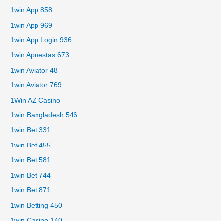
1win App 858
1win App 969
1win App Login 936
1win Apuestas 673
1win Aviator 48
1win Aviator 769
1Win AZ Casino
1win Bangladesh 546
1win Bet 331
1win Bet 455
1win Bet 581
1win Bet 744
1win Bet 871
1win Betting 450
1win Casino 140