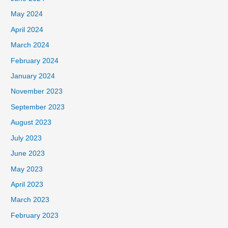
May 2024
April 2024
March 2024
February 2024
January 2024
November 2023
September 2023
August 2023
July 2023
June 2023
May 2023
April 2023
March 2023
February 2023