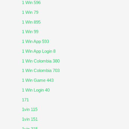
1 Win 596
1 Win 79
1 Win 895
1 Win 99
1 Win App 593
1 Win App Login 8
1 Win Colombia 380
1 Win Colombia 703
1 Win Game 443
1 Win Login 40
171
1vin 115
1vin 151
1vin 315