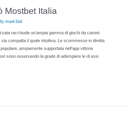
 Mostbet Italia
 By
mark1bd
izzata racchiude un’ampia gamma di giochi da casinò
 sia compatta il quale intuitiva. Le scommesse in diretta
popolare, ampiamente supportata nell’app vittoria
uitori sono osservando la grado di adempiere le di essi