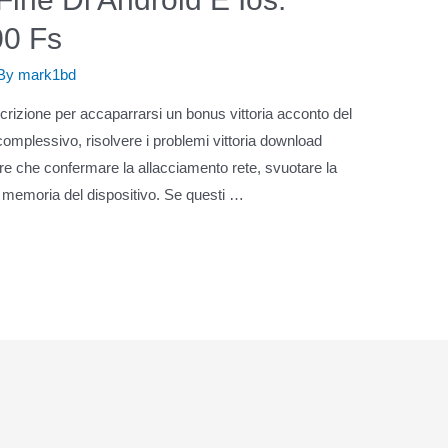
00 Fs
 By
mark1bd
iscrizione per accaparrarsi un bonus vittoria acconto del
n complessivo, risolvere i problemi vittoria download
re che confermare la allacciamento rete, svuotare la
a memoria del dispositivo. Se questi …