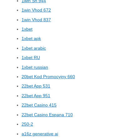
1win Sn 944
1win Vhod 672
1win Vhod 837
1xbet
1xbet apk
1xbet arabic
1xbet RU
1xbet russian
20bet Kod Promocyjny 660
22bet App 531
22bet App 951
22bet Casino 415
22bet Casino Espana 710
250-2
a16z generative ai