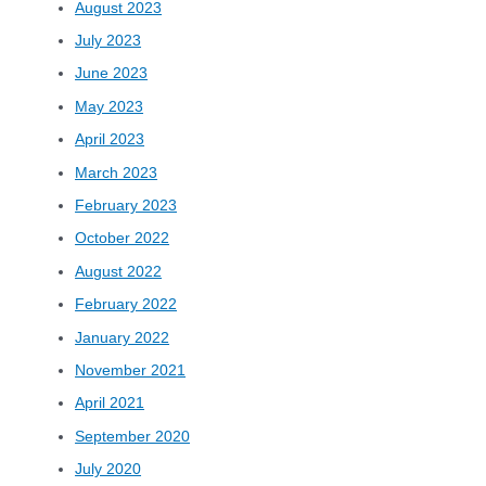
August 2023
July 2023
June 2023
May 2023
April 2023
March 2023
February 2023
October 2022
August 2022
February 2022
January 2022
November 2021
April 2021
September 2020
July 2020