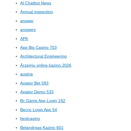
AI Chatbot News
Annual inspection
answer
answers
APK
App Big Casino 703
Architectural Engineering
Ārzemju online kazino 2026
austria
Aviator Bet 583
Aviator Demo 533
Bc Game App Login 192
Becric Login App 54
bestcasino
Betandreas Kazino 601