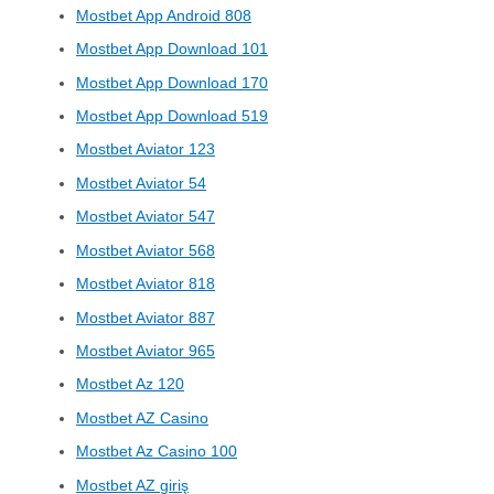
Mostbet App Android 808
Mostbet App Download 101
Mostbet App Download 170
Mostbet App Download 519
Mostbet Aviator 123
Mostbet Aviator 54
Mostbet Aviator 547
Mostbet Aviator 568
Mostbet Aviator 818
Mostbet Aviator 887
Mostbet Aviator 965
Mostbet Az 120
Mostbet AZ Casino
Mostbet Az Casino 100
Mostbet AZ giriş