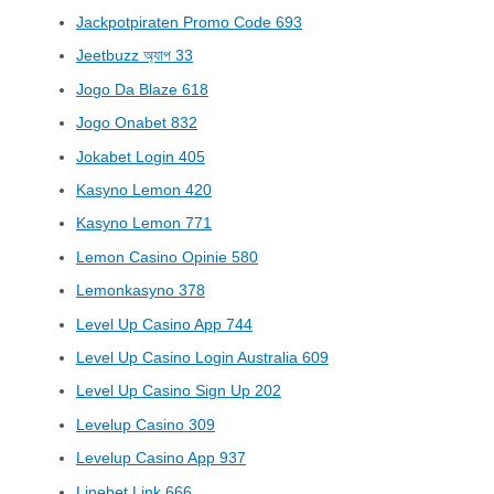
Jackpotpiraten Promo Code 693
Jeetbuzz অ্যাপ 33
Jogo Da Blaze 618
Jogo Onabet 832
Jokabet Login 405
Kasyno Lemon 420
Kasyno Lemon 771
Lemon Casino Opinie 580
Lemonkasyno 378
Level Up Casino App 744
Level Up Casino Login Australia 609
Level Up Casino Sign Up 202
Levelup Casino 309
Levelup Casino App 937
Linebet Link 666