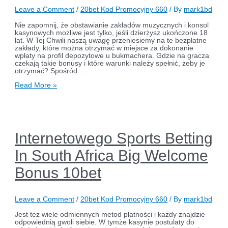
Leave a Comment
/
20bet Kod Promocyjny 660
/ By
mark1bd
Nie zapomnij, że obstawianie zakładów muzycznych i konsol
kasynowych możliwe jest tylko, jeśli dzierżysz ukończone 18
lat. W Tej Chwili naszą uwagę przeniesiemy na te bezpłatne
zakłady, które można otrzymać w miejsce za dokonanie
wpłaty na profil depozytowe u bukmachera. Gdzie na gracza
czekają takie bonusy i które warunki należy spełnić, żeby je
otrzymać? Spośród …
20bet
Read More »
Poland
Zaloguj
Się
Do
Serwisu
Bukmacherskiego
Internetowego Sports Betting
20bet
In South Africa Big Welcome
Bonus 10bet
Leave a Comment
/
20bet Kod Promocyjny 660
/ By
mark1bd
Jest też wiele odmiennych metod płatności i każdy znajdzie
odpowiednią gwoli siebie. W tymże kasynie postulaty do