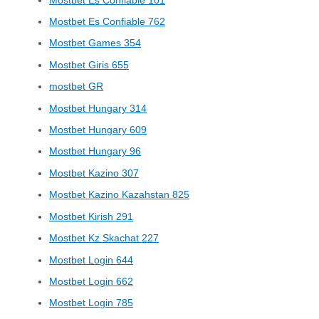
Mostbet Es Confiable 101
Mostbet Es Confiable 762
Mostbet Games 354
Mostbet Giris 655
mostbet GR
Mostbet Hungary 314
Mostbet Hungary 609
Mostbet Hungary 96
Mostbet Kazino 307
Mostbet Kazino Kazahstan 825
Mostbet Kirish 291
Mostbet Kz Skachat 227
Mostbet Login 644
Mostbet Login 662
Mostbet Login 785