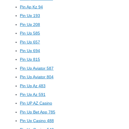
Pin Ap Kz 94
Pin Up 193
Pin Up 208
Pin Up 585
Pin Up 657
Pin Up 694
Pin Up 815
Pin Up Aviator 587
Pin Up Aviator 804
Pin Up Az 483
Pin Up Az 591
Pin UP AZ Casino
Pin Up Bet App 785
Pin Up Casino 488