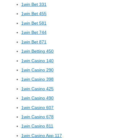
1win Bet 331
1win Bet 455
1win Bet 581
1win Bet 744
1win Bet 871
1win Betting 450
1win Casino 140
1win Casino 290
1win Casino 398
1win Casino 425
1win Casino 490
1win Casino 607
1win Casino 678
1win Casino 811
1win Casino App 117