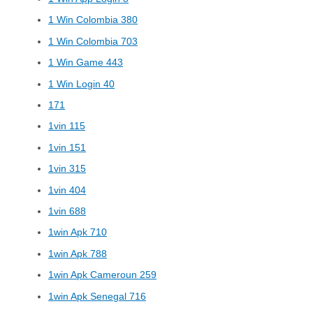
1 Win Colombia 380
1 Win Colombia 703
1 Win Game 443
1 Win Login 40
171
1vin 115
1vin 151
1vin 315
1vin 404
1vin 688
1win Apk 710
1win Apk 788
1win Apk Cameroun 259
1win Apk Senegal 716