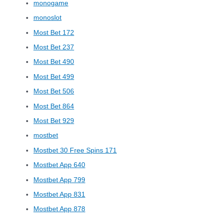
monogame
monoslot
Most Bet 172
Most Bet 237
Most Bet 490
Most Bet 499
Most Bet 506
Most Bet 864
Most Bet 929
mostbet
Mostbet 30 Free Spins 171
Mostbet App 640
Mostbet App 799
Mostbet App 831
Mostbet App 878