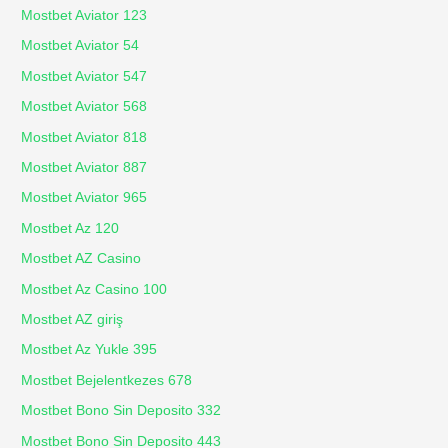
Mostbet Aviator 123
Mostbet Aviator 54
Mostbet Aviator 547
Mostbet Aviator 568
Mostbet Aviator 818
Mostbet Aviator 887
Mostbet Aviator 965
Mostbet Az 120
Mostbet AZ Casino
Mostbet Az Casino 100
Mostbet AZ giriş
Mostbet Az Yukle 395
Mostbet Bejelentkezes 678
Mostbet Bono Sin Deposito 332
Mostbet Bono Sin Deposito 443