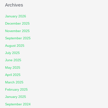
Archives
January 2026
December 2025
November 2025
September 2025
August 2025
July 2025
June 2025
May 2025
April 2025
March 2025
February 2025
January 2025
September 2024