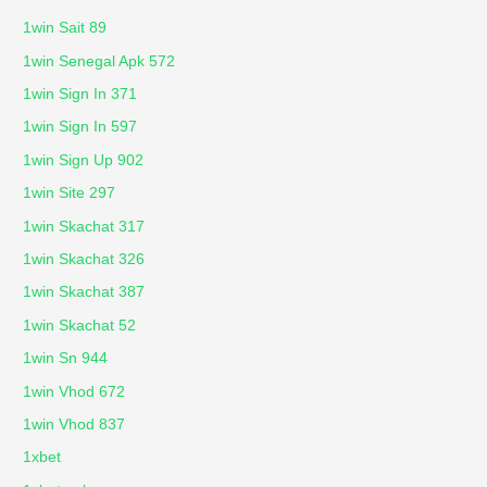
1win Sait 89
1win Senegal Apk 572
1win Sign In 371
1win Sign In 597
1win Sign Up 902
1win Site 297
1win Skachat 317
1win Skachat 326
1win Skachat 387
1win Skachat 52
1win Sn 944
1win Vhod 672
1win Vhod 837
1xbet