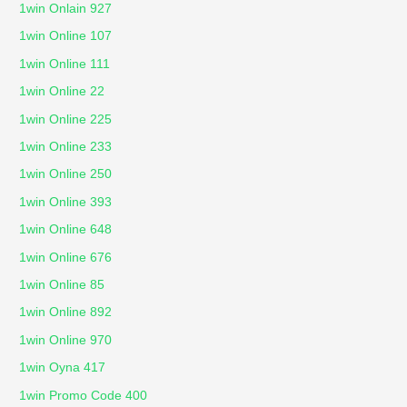
1win Onlain 927
1win Online 107
1win Online 111
1win Online 22
1win Online 225
1win Online 233
1win Online 250
1win Online 393
1win Online 648
1win Online 676
1win Online 85
1win Online 892
1win Online 970
1win Oyna 417
1win Promo Code 400