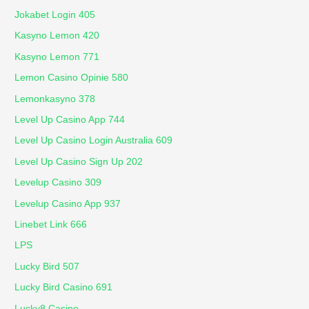
Jokabet Login 405
Kasyno Lemon 420
Kasyno Lemon 771
Lemon Casino Opinie 580
Lemonkasyno 378
Level Up Casino App 744
Level Up Casino Login Australia 609
Level Up Casino Sign Up 202
Levelup Casino 309
Levelup Casino App 937
Linebet Link 666
LPS
Lucky Bird 507
Lucky Bird Casino 691
Lucky8 Casino