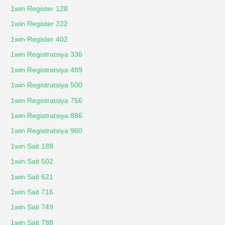
1win Register 128
1win Register 222
1win Register 402
1win Registratsiya 336
1win Registratsiya 489
1win Registratsiya 500
1win Registratsiya 756
1win Registratsiya 886
1win Registratsiya 960
1win Sait 189
1win Sait 502
1win Sait 621
1win Sait 716
1win Sait 749
1win Sait 788