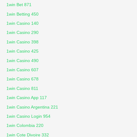
1win Bet 871
1win Betting 450
1win Casino 140
1win Casino 290
1win Casino 398
1win Casino 425
1win Casino 490
1win Casino 607
1win Casino 678
1win Casino 811
1win Casino App 117
1win Casino Argentina 221
1win Casino Login 954
1win Colombia 220
1win Cote Divoire 332