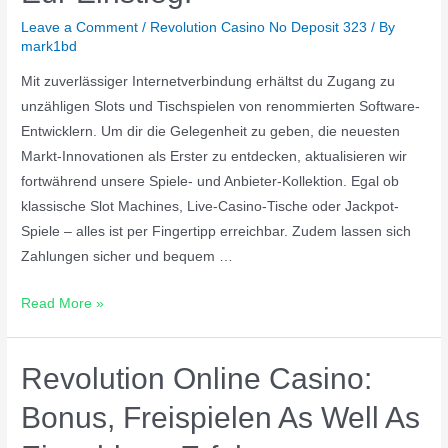
Leave a Comment
/
Revolution Casino No Deposit 323
/ By
mark1bd
Mit zuverlässiger Internetverbindung erhältst du Zugang zu
unzähligen Slots und Tischspielen von renommierten Software-
Entwicklern. Um dir die Gelegenheit zu geben, die neuesten
Markt-Innovationen als Erster zu entdecken, aktualisieren wir
fortwährend unsere Spiele- und Anbieter-Kollektion. Egal ob
klassische Slot Machines, Live-Casino-Tische oder Jackpot-
Spiele – alles ist per Fingertipp erreichbar. Zudem lassen sich
Zahlungen sicher und bequem …
Read More »
Revolution Online Casino:
Bonus, Freispielen As Well As