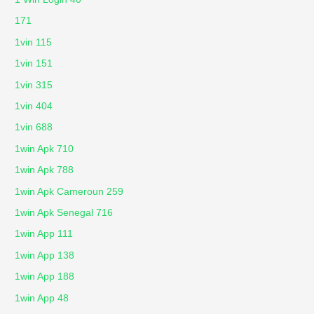
171
1vin 115
1vin 151
1vin 315
1vin 404
1vin 688
1win Apk 710
1win Apk 788
1win Apk Cameroun 259
1win Apk Senegal 716
1win App 111
1win App 138
1win App 188
1win App 48