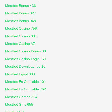
Mostbet Bonus 436
Mostbet Bonus 927
Mostbet Bonus 948
Mostbet Casino 758
Mostbet Casino 884
Mostbet Casino AZ
Mostbet Casino Bonus 90
Mostbet Casino Login 671
Mostbet Download Ios 16
Mostbet Egypt 383
Mostbet Es Confiable 101
Mostbet Es Confiable 762
Mostbet Games 354
Mostbet Giris 655