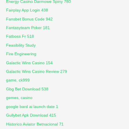
Energy Casino Darmowe Spiny 780
Fairplay App Login 438
Fansbet Bonus Code 942
Fantasyteam Poker 181
Fatboss Fr 518
Feasibility Study
Fire Engineering
Galactic Wins Casino 154
Galactic Wins Casino Review 279
game, ck999
Gbg Bet Download 538
gemes, casino
google bard ai launch date 1
Gullybet Apk Download 415
Historico Aviator Betnacional 71