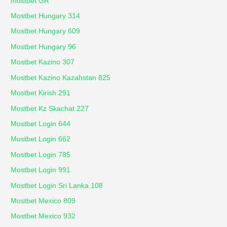
mostbet GR
Mostbet Hungary 314
Mostbet Hungary 609
Mostbet Hungary 96
Mostbet Kazino 307
Mostbet Kazino Kazahstan 825
Mostbet Kirish 291
Mostbet Kz Skachat 227
Mostbet Login 644
Mostbet Login 662
Mostbet Login 785
Mostbet Login 991
Mostbet Login Sri Lanka 108
Mostbet Mexico 809
Mostbet Mexico 932