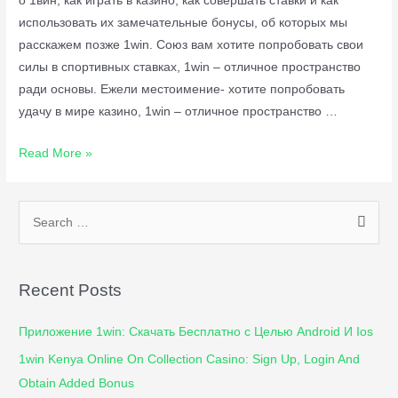
о 1вин, как играть в казино, как совершать ставки и как
использовать их замечательные бонусы, об которых мы
расскажем позже 1win. Союз вам хотите попробовать свои
силы в спортивных ставках, 1win – отличное пространство
ради основы. Ежели местоимение- хотите попробовать
удачу в мире казино, 1win – отличное пространство …
Read More »
Recent Posts
Приложение 1win: Скачать Бесплатно с Целью Android И Ios
1win Kenya Online On Collection Casino: Sign Up, Login And
Obtain Added Bonus