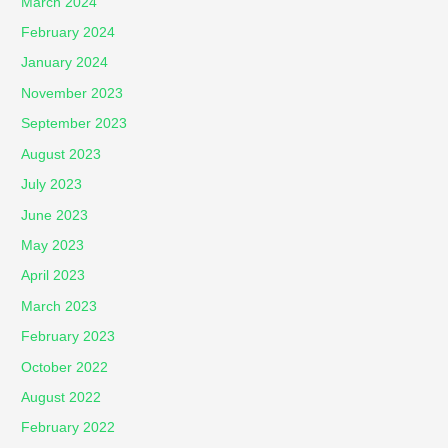
March 2024
February 2024
January 2024
November 2023
September 2023
August 2023
July 2023
June 2023
May 2023
April 2023
March 2023
February 2023
October 2022
August 2022
February 2022