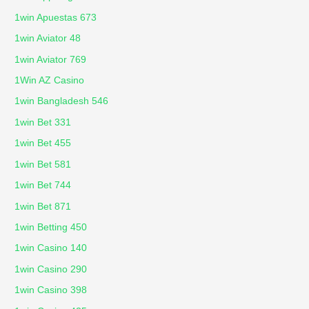
1win Apuestas 673
1win Aviator 48
1win Aviator 769
1Win AZ Casino
1win Bangladesh 546
1win Bet 331
1win Bet 455
1win Bet 581
1win Bet 744
1win Bet 871
1win Betting 450
1win Casino 140
1win Casino 290
1win Casino 398