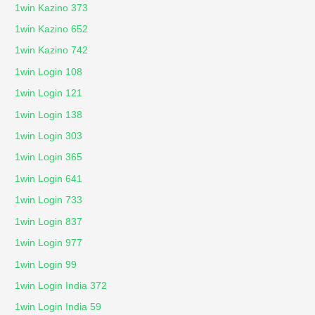
1win Kazino 373
1win Kazino 652
1win Kazino 742
1win Login 108
1win Login 121
1win Login 138
1win Login 303
1win Login 365
1win Login 641
1win Login 733
1win Login 837
1win Login 977
1win Login 99
1win Login India 372
1win Login India 59