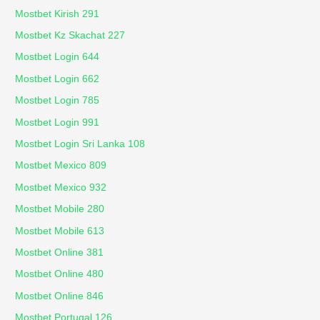
Mostbet Kirish 291
Mostbet Kz Skachat 227
Mostbet Login 644
Mostbet Login 662
Mostbet Login 785
Mostbet Login 991
Mostbet Login Sri Lanka 108
Mostbet Mexico 809
Mostbet Mexico 932
Mostbet Mobile 280
Mostbet Mobile 613
Mostbet Online 381
Mostbet Online 480
Mostbet Online 846
Mostbet Portugal 126