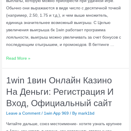
выплаты, которую можно приобрести при удачной игре.
Обычно они выражаются в виде число с десятичной точкой
(например, 2.50, 1.75 и т.д.), и чем выше множитель,
единица значительнее возможный выигрыш. С Целью
увеличения выигрыша бк 1win работает программа
лояльности, выигрыш можно увеличивать за счет бонусов с
последующим отыгрышем, и промокодов. В беттинге …
Read More »
1win 1вин Онлайн Казино
На Деньги: Регистрация И
Вход, Официальный сайт
Leave a Comment
/
1win App 969
/ By
mark1bd
Читайте дальше, союз местоимение- хотите узнать крупнее