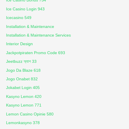
Ice Casino Bonus 754
Ice Casino Login 943
Icecasino 549
Installation & Maintenance
Installation & Maintenance Services
Interior Design
Jackpotpiraten Promo Code 693
Jeetbuzz অ্যাপ 33
Jogo Da Blaze 618
Jogo Onabet 832
Jokabet Login 405
Kasyno Lemon 420
Kasyno Lemon 771
Lemon Casino Opinie 580
Lemonkasyno 378