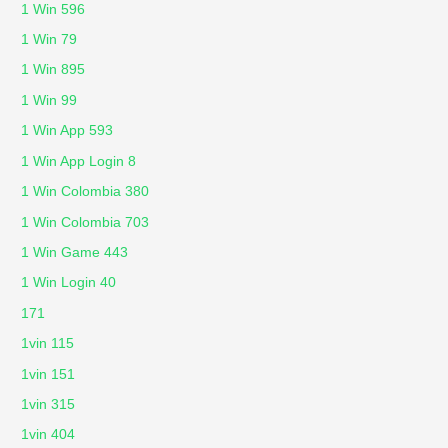
1 Win 596
1 Win 79
1 Win 895
1 Win 99
1 Win App 593
1 Win App Login 8
1 Win Colombia 380
1 Win Colombia 703
1 Win Game 443
1 Win Login 40
171
1vin 115
1vin 151
1vin 315
1vin 404