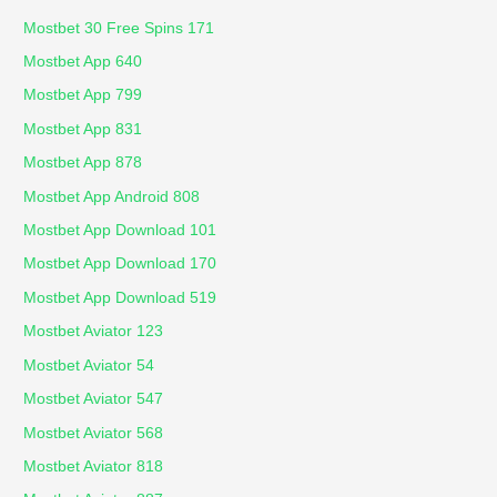
Mostbet 30 Free Spins 171
Mostbet App 640
Mostbet App 799
Mostbet App 831
Mostbet App 878
Mostbet App Android 808
Mostbet App Download 101
Mostbet App Download 170
Mostbet App Download 519
Mostbet Aviator 123
Mostbet Aviator 54
Mostbet Aviator 547
Mostbet Aviator 568
Mostbet Aviator 818