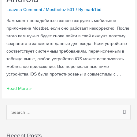
Leave a Comment
/
Mostbetuz 531
/ By
mark1bd
Вам может понадобиться заново загрузить мобильное
приложение Mostbet, если оно работает некорректно. После
этого вам нужно будет снова войти в свой аккаунт, поэтому
сохраните и запомните данные для входа. Если устройство
соответствует системным требованиям, перечисленным в
таблице выше, любое устройство iOS может использовать
мобильное приложение. Все перечисленные ниже
устройства iOS были протестированы и совместимы с …
Read More »
Recent Posts