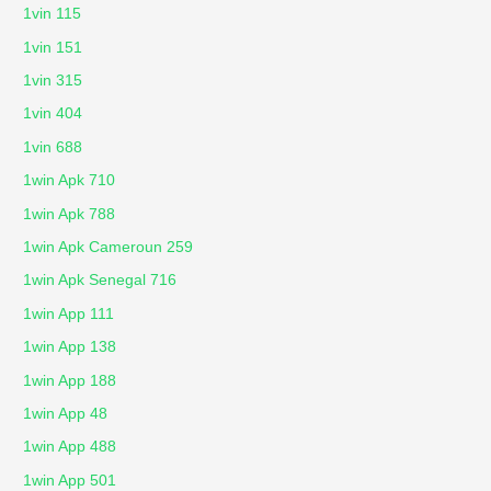
1vin 115
1vin 151
1vin 315
1vin 404
1vin 688
1win Apk 710
1win Apk 788
1win Apk Cameroun 259
1win Apk Senegal 716
1win App 111
1win App 138
1win App 188
1win App 48
1win App 488
1win App 501