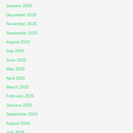
January 2026
December 2025
November 2025
September 2025
August 2025
July 2025
June 2025
May 2025
April 2025
March 2025
February 2025
January 2025
September 2024
August 2024
July 2024