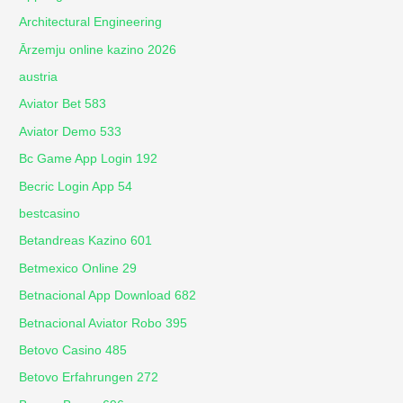
Architectural Engineering
Ārzemju online kazino 2026
austria
Aviator Bet 583
Aviator Demo 533
Bc Game App Login 192
Becric Login App 54
bestcasino
Betandreas Kazino 601
Betmexico Online 29
Betnacional App Download 682
Betnacional Aviator Robo 395
Betovo Casino 485
Betovo Erfahrungen 272