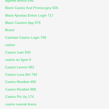
Bgame Bonus 696
Bison Casino Kod Promocyjny 926
Blaze Apostas Entrar Login 717
Blaze Cassino App 876
Brand
Cashwin Casino Login 798
casino
Casino 1win 830
casino en ligne fr
Casino Lemon 982
Casino Luva Bet 782
Casino Mostbet 490
Casino Mostbet 888
Casino Pin Up 174
casino svensk licens