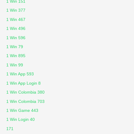
1 Win 151
1 Win 377
1 Win 467
1 Win 496
1 Win 596
1 Win 79
1 Win 895
1 Win 99
1 Win App 593
1 Win App Login 8
1 Win Colombia 380
1 Win Colombia 703
1 Win Game 443
1 Win Login 40
171