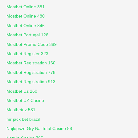
Mostbet Online 381
Mostbet Online 480
Mostbet Online 846
Mostbet Portugal 126
Mostbet Promo Code 389
Mostbet Register 323
Mostbet Registration 160
Mostbet Registration 778
Mostbet Registration 913
Mostbet Uz 260
Mostbet UZ Casino
Mostbetuz 531
mr jack bet brazil
Najlepsze Gry Na Total Casino 88