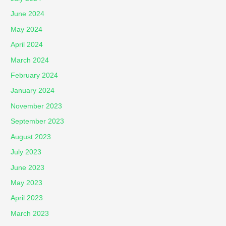
June 2024
May 2024
April 2024
March 2024
February 2024
January 2024
November 2023
September 2023
August 2023
July 2023
June 2023
May 2023
April 2023
March 2023