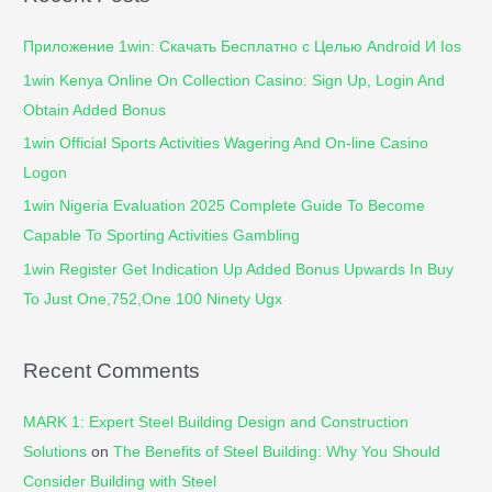
Приложение 1win: Скачать Бесплатно с Целью Android И Ios
1win Kenya Online On Collection Casino: Sign Up, Login And
Obtain Added Bonus
1win Official Sports Activities Wagering And On-line Casino
Logon
1win Nigeria Evaluation 2025 Complete Guide To Become
Capable To Sporting Activities Gambling
1win Register Get Indication Up Added Bonus Upwards In Buy
To Just One,752,One 100 Ninety Ugx
Recent Comments
MARK 1: Expert Steel Building Design and Construction
Solutions
on
The Benefits of Steel Building: Why You Should
Consider Building with Steel