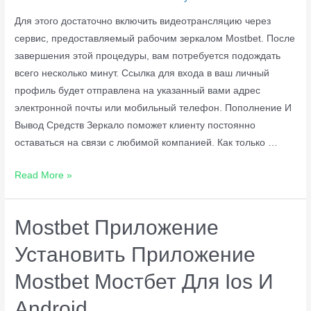
Для этого достаточно включить видеотрансляцию через
сервис, предоставляемый рабочим зеркалом Mostbet. После
завершения этой процедуры, вам потребуется подождать
всего несколько минут. Ссылка для входа в ваш личный
профиль будет отправлена на указанный вами адрес
электронной почты или мобильный телефон. Пополнение И
Вывод Средств Зеркало поможет клиенту постоянно
оставаться на связи с любимой компанией. Как только …
Read More »
Mostbet Приложение
Установить Приложение
Mostbet Мостбет Для Ios И
Android