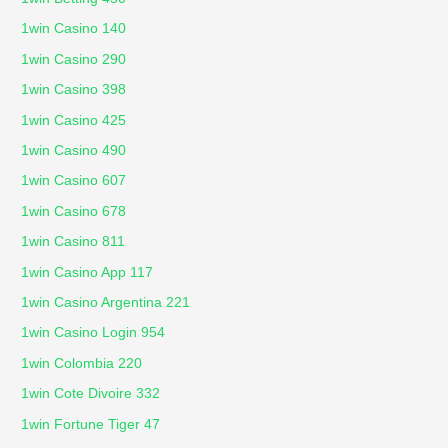
1win Casino 140
1win Casino 290
1win Casino 398
1win Casino 425
1win Casino 490
1win Casino 607
1win Casino 678
1win Casino 811
1win Casino App 117
1win Casino Argentina 221
1win Casino Login 954
1win Colombia 220
1win Cote Divoire 332
1win Fortune Tiger 47